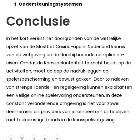
Ondersteuningssystemen
Conclusie
In het kort vereist het doorgronden van de wettelijke
opzet van de Mostbet Casino-app in Nederland kennis
van de wetgeving en de daarbij horende compliance-
eisen. Omdat de Kansspelautoriteit toezicht houdt op de
activiteiten, moet de app de nadruk leggen op
spelersbescherming en bewust gokken. Door te naleven
van strenge licentie- en regelgeving kunnen exploitanten
een veilige online spelervaring ondersteunen. In deze
constant veranderende omgeving is het voor zowel
deelnemers als providers van essentieel om bij te blijven
met toekomstige trends in de kansspelwetgeving.