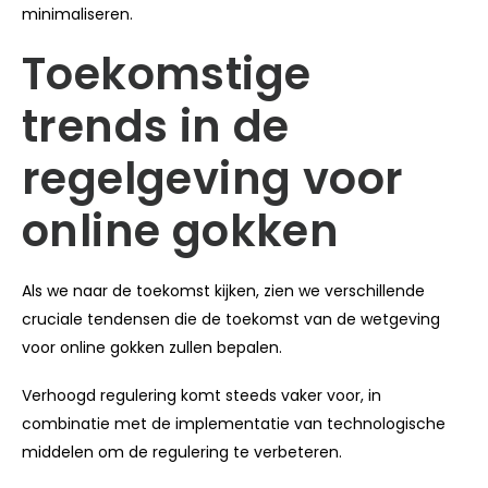
minimaliseren.
Toekomstige
trends in de
regelgeving voor
online gokken
Als we naar de toekomst kijken, zien we verschillende
cruciale tendensen die de toekomst van de wetgeving
voor online gokken zullen bepalen.
Verhoogd regulering komt steeds vaker voor, in
combinatie met de implementatie van technologische
middelen om de regulering te verbeteren.