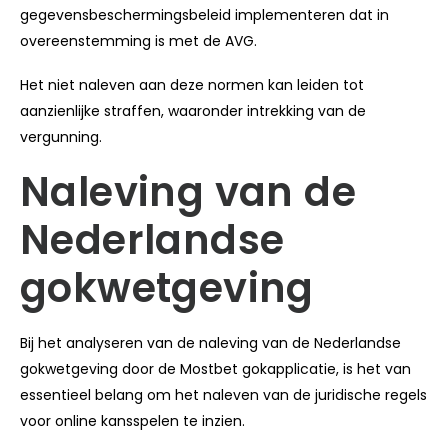
gegevensbeschermingsbeleid implementeren dat in
overeenstemming is met de AVG.
Het niet naleven aan deze normen kan leiden tot
aanzienlijke straffen, waaronder intrekking van de
vergunning.
Naleving van de
Nederlandse
gokwetgeving
Bij het analyseren van de naleving van de Nederlandse
gokwetgeving door de Mostbet gokapplicatie, is het van
essentieel belang om het naleven van de juridische regels
voor online kansspelen te inzien.