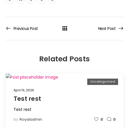
Previous Post
Next Post
Related Posts
Uncategorized
April 10, 2026
Test rest
Test rest
by
Royaladmin
0
0