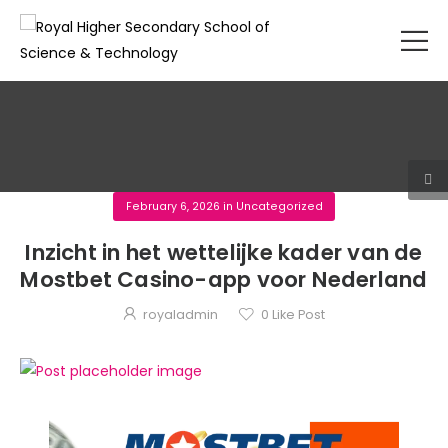
February 6, 2026
in
Uncategorized
Inzicht in het wettelijke kader van de
Mostbet Casino-app voor Nederland
royaladmin
0
Like Post