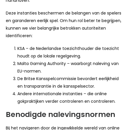
handhaven.
Deze instanties beschermen de belangen van de spelers
en garanderen eerlijk spel. Om hun rol beter te begrijpen,
kunnen we vier belangrijke betrokken autoriteiten
identificeren:
KSA – de Nederlandse toezichthouder die toezicht
houdt op de lokale regelgeving.
Malta Gaming Authority – waarborgt naleving van
EU-normen.
De Britse Kansspelcommissie bevordert eerlijkheid
en transparantie in de kansspelsector.
Andere internationale instanties – die online
gokpraktijken verder controleren en controleren.
Benodigde nalevingsnormen
Bij het navigeren door de ingewikkelde wereld van online