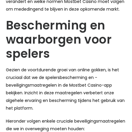
verandert en welke normen Mostbet Casino moet volgen
om mededingend te blijven in deze opkomende markt.
Bescherming en
waarborgen voor
spelers
Gezien de voortdurende groei van online gokken, is het
cruciaal dat we de spelersbescherming en -
beveiligingsmaatregelen in de Mostbet Casino-app
bekijken. Inzicht in deze maatregelen verbetert onze
algehele ervaring en bescherming tijdens het gebruik van
het platform.
Hieronder volgen enkele cruciale beveiligingsmaatregelen
die we in overweging moeten houden: