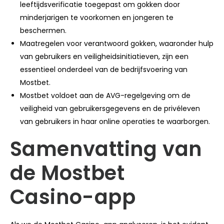
leeftijdsverificatie toegepast om gokken door
minderjarigen te voorkomen en jongeren te
beschermen.
Maatregelen voor verantwoord gokken, waaronder hulp
van gebruikers en veiligheidsinitiatieven, zijn een
essentieel onderdeel van de bedrijfsvoering van
Mostbet.
Mostbet voldoet aan de AVG-regelgeving om de
veiligheid van gebruikersgegevens en de privéleven
van gebruikers in haar online operaties te waarborgen.
Samenvatting van
de Mostbet
Casino-app