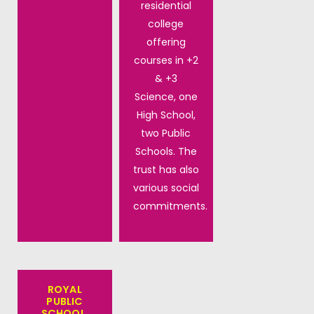
residential
college
offering
courses in +2
& +3
Science, one
High School,
two Public
Schools. The
trust has also
various social
commitments.
ROYAL
PUBLIC
SCHOOL,