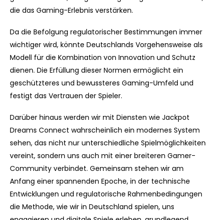
die das Gaming-Erlebnis verstärken.
Da die Befolgung regulatorischer Bestimmungen immer
wichtiger wird, könnte Deutschlands Vorgehensweise als
Modell für die Kombination von Innovation und Schutz
dienen. Die Erfüllung dieser Normen ermöglicht ein
geschützteres und bewussteres Gaming-Umfeld und
festigt das Vertrauen der Spieler.
Darüber hinaus werden wir mit Diensten wie Jackpot
Dreams Connect wahrscheinlich ein modernes System
sehen, das nicht nur unterschiedliche Spielmöglichkeiten
vereint, sondern uns auch mit einer breiteren Gamer-
Community verbindet. Gemeinsam stehen wir am
Anfang einer spannenden Epoche, in der technische
Entwicklungen und regulatorische Rahmenbedingungen
die Methode, wie wir in Deutschland spielen, uns
engagieren und digitale Spiele erleben, grundlegend