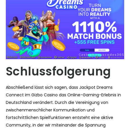
Schlussfolgerung
Abschließend lässt sich sagen, dass Jackpot Dreams
Connect im Gizbo Casino das Online-Gaming-Erlebnis in
Deutschland verändert. Durch die Vereinigung von
zwischenmenschlicher Kommunikation und
fortschrittlichen Spielfunktionen entsteht eine aktive
Community, in der wir miteinander die Spannung