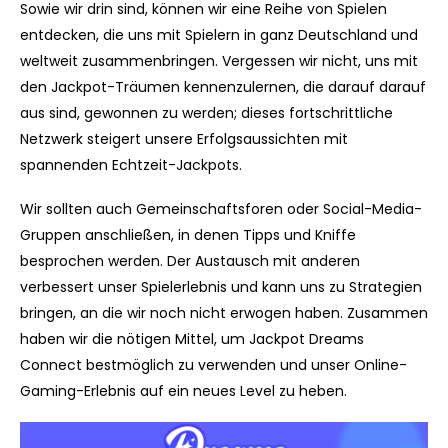
Sowie wir drin sind, können wir eine Reihe von Spielen
entdecken, die uns mit Spielern in ganz Deutschland und
weltweit zusammenbringen. Vergessen wir nicht, uns mit
den Jackpot-Träumen kennenzulernen, die darauf darauf
aus sind, gewonnen zu werden; dieses fortschrittliche
Netzwerk steigert unsere Erfolgsaussichten mit
spannenden Echtzeit-Jackpots.
Wir sollten auch Gemeinschaftsforen oder Social-Media-
Gruppen anschließen, in denen Tipps und Kniffe
besprochen werden. Der Austausch mit anderen
verbessert unser Spielerlebnis und kann uns zu Strategien
bringen, an die wir noch nicht erwogen haben. Zusammen
haben wir die nötigen Mittel, um Jackpot Dreams
Connect bestmöglich zu verwenden und unser Online-
Gaming-Erlebnis auf ein neues Level zu heben.