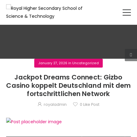
January 27, 2026
in
Uncategorized
Jackpot Dreams Connect: Gizbo
Casino koppelt Deutschland mit dem
fortschrittlichen Network
royaladmin
0
Like Post