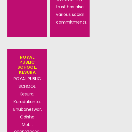
trust has also
various social
commitments.
ROYAL
PUBLIC
SCHOOL,
KESURA
ROYAL PUBLIC
SCHOOL
Kesura,
Koradakanta,
Bhubaneswar,
Odisha
Mob :