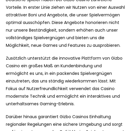
Vorteile. In erster Linie ziehen wir Nutzen von einer Auswahl
attraktiver Boni und Angebote, die unser Spielvermögen
optimal ausschöpfen. Diese Angebote honorieren nicht
nur unsere Beständigkeit, sondern erhöhen auch unser
vollständiges Spielvergnügen und bieten uns die
Möglichkeit, neue Games und Features zu ausprobieren.
Zusätzlich unterstützt die innovative Plattform von Gizbo
Casino ein großes Maß an Kundenbindung und
ermöglicht es uns, in ein packendes Spielvergnügen
einzutreten, das uns ständig wiederkommen lässt. Mit
Fokus auf Nutzerfreundlichkeit verwendet das Casino
modernste Technik und ermöglicht ein interaktives und
unterhaltsames Gaming-Erlebnis.
Darüber hinaus garantiert Gizbo Casinos Einhaltung
regionaler Regelungen eine sichere Umgebung und sorgt