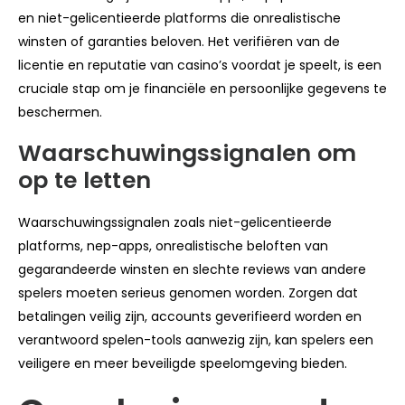
en niet-gelicentieerde platforms die onrealistische
winsten of garanties beloven. Het verifiëren van de
licentie en reputatie van casino’s voordat je speelt, is een
cruciale stap om je financiële en persoonlijke gegevens te
beschermen.
Waarschuwingssignalen om
op te letten
Waarschuwingssignalen zoals niet-gelicentieerde
platforms, nep-apps, onrealistische beloften van
gegarandeerde winsten en slechte reviews van andere
spelers moeten serieus genomen worden. Zorgen dat
betalingen veilig zijn, accounts geverifieerd worden en
verantwoord spelen-tools aanwezig zijn, kan spelers een
veiligere en meer beveiligde speelomgeving bieden.