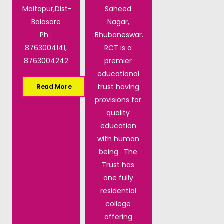
Maitapur,Dist-
Saheed
Balasore
Nagar,
Ph :
Bhubaneswar.
8763004141,
RCT is a
8763004242
premier
educational
trust having
Read More
provisions for
quality
education
with human
being . The
Trust has
one fully
residential
college
offering