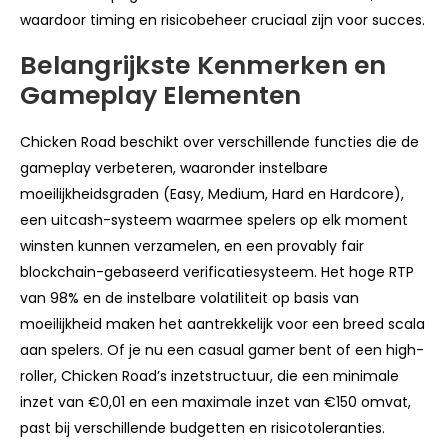
waardoor timing en risicobeheer cruciaal zijn voor succes.
Belangrijkste Kenmerken en
Gameplay Elementen
Chicken Road beschikt over verschillende functies die de
gameplay verbeteren, waaronder instelbare
moeilijkheidsgraden (Easy, Medium, Hard en Hardcore),
een uitcash-systeem waarmee spelers op elk moment
winsten kunnen verzamelen, en een provably fair
blockchain-gebaseerd verificatiesysteem. Het hoge RTP
van 98% en de instelbare volatiliteit op basis van
moeilijkheid maken het aantrekkelijk voor een breed scala
aan spelers. Of je nu een casual gamer bent of een high-
roller, Chicken Road’s inzetstructuur, die een minimale
inzet van €0,01 en een maximale inzet van €150 omvat,
past bij verschillende budgetten en risicotoleranties.