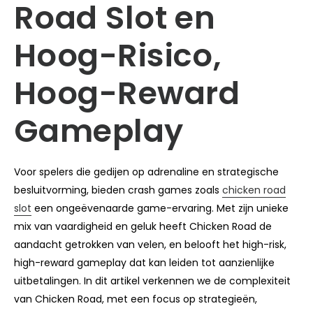
Road Slot en
Hoog-Risico,
Hoog-Reward
Gameplay
Voor spelers die gedijen op adrenaline en strategische
besluitvorming, bieden crash games zoals
chicken road
slot
een ongeëvenaarde game-ervaring. Met zijn unieke
mix van vaardigheid en geluk heeft Chicken Road de
aandacht getrokken van velen, en belooft het high-risk,
high-reward gameplay dat kan leiden tot aanzienlijke
uitbetalingen. In dit artikel verkennen we de complexiteit
van Chicken Road, met een focus op strategieën,