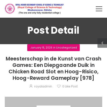
Post Detail
January 15, 2026
in
Uncategorized
Meesterschap in de Kunst van Crash
Games: Een Diepgaande Duik in
Chicken Road Slot en Hoog-Risico,
Hoog-Reward Gameplay [978]
royaladmin
0
Like Post