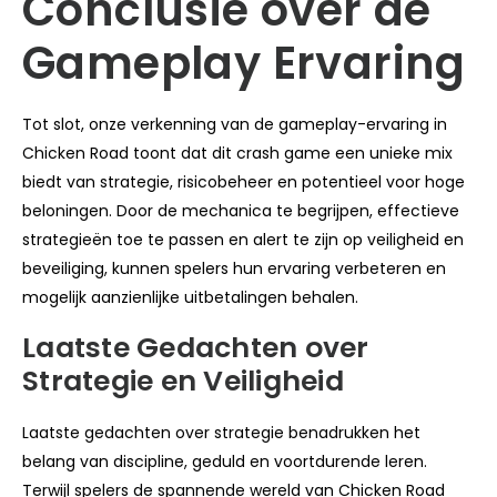
Conclusie over de
Gameplay Ervaring
Tot slot, onze verkenning van de gameplay-ervaring in
Chicken Road toont dat dit crash game een unieke mix
biedt van strategie, risicobeheer en potentieel voor hoge
beloningen. Door de mechanica te begrijpen, effectieve
strategieën toe te passen en alert te zijn op veiligheid en
beveiliging, kunnen spelers hun ervaring verbeteren en
mogelijk aanzienlijke uitbetalingen behalen.
Laatste Gedachten over
Strategie en Veiligheid
Laatste gedachten over strategie benadrukken het
belang van discipline, geduld en voortdurende leren.
Terwijl spelers de spannende wereld van Chicken Road