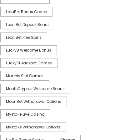
LalaBet Bonus Codes
Leon Bet Deposit Bonus
Leon Bet Free Spins
Lucky8 Welcome Bonus
Lucky31 Jackpot Games
Madnix Slot Games
MonteCryptos Welcome Bonus
MoonBet Withdrawal Options
Mystake Live Casino
Mystake Withdrawal Options
NetBet Bonus Codes
Olympe