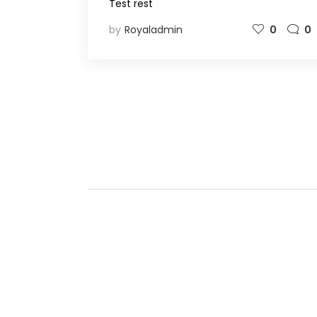
Test rest
by
Royaladmin
0
0