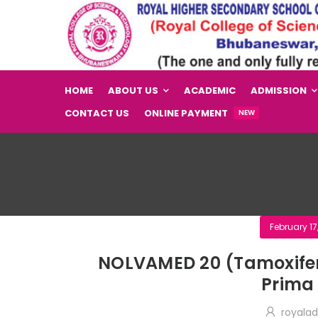
HOME
ABOUT US
ACADEMIC
ADMISSION
CONTACT US
ONLINE PAYMENT
NEW
February 17
NOLVAMED 20 (Tamoxifen
Prima 
royala