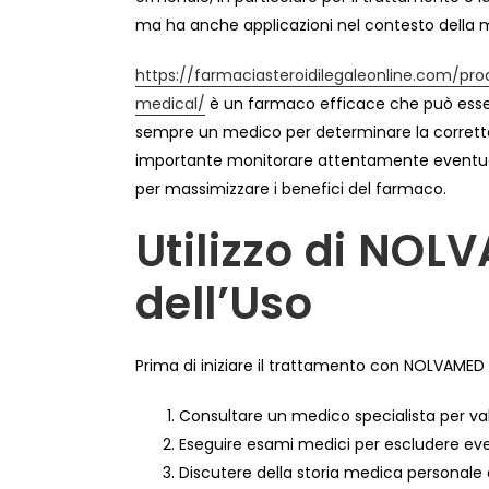
ma ha anche applicazioni nel contesto della me
https://farmaciasteroidilegaleonline.com/
medical/
è un farmaco efficace che può essere 
sempre un medico per determinare la corretta
importante monitorare attentamente eventuali e
per massimizzare i benefici del farmaco.
Utilizzo di NOL
dell’Uso
Prima di iniziare il trattamento con NOLVAMED
Consultare un medico specialista per va
Eseguire esami medici per escludere even
Discutere della storia medica personale e