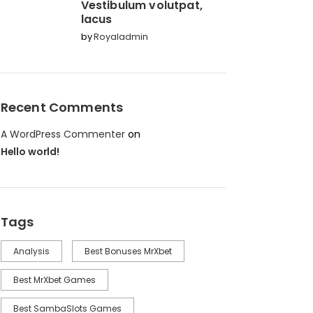
Vestibulum volutpat,
lacus
by
Royaladmin
Recent Comments
A WordPress Commenter
on
Hello world!
Tags
Analysis
Best Bonuses MrXbet
Best MrXbet Games
Best SambaSlots Games