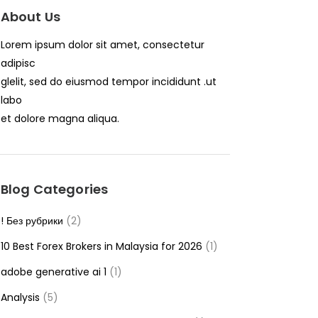
About Us
Lorem ipsum dolor sit amet, consectetur
adipisc
glelit, sed do eiusmod tempor incididunt .ut
labo
et dolore magna aliqua.
Blog Categories
! Без рубрики
(2)
10 Best Forex Brokers in Malaysia for 2026
(1)
adobe generative ai 1
(1)
Analysis
(5)