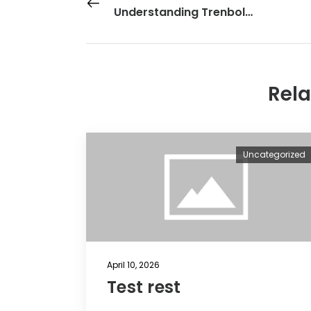
Understanding Trenbolone Mix 150 mg Astera Labs: Indications for Use
Rela
Uncategorized
April 10, 2026
Test rest