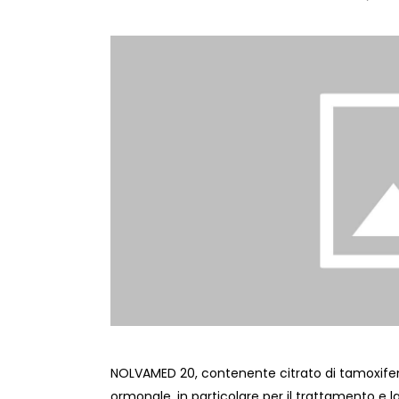
NOLVAMED 20, contenente citrato di tamoxifen
ormonale, in particolare per il trattamento 