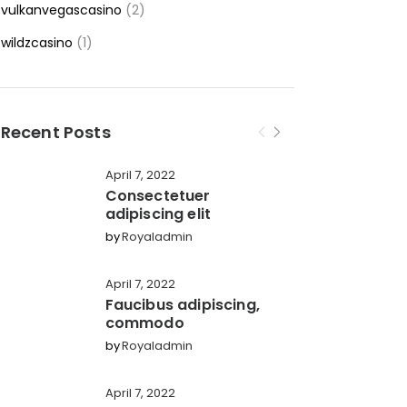
vulkanvegascasino
(2)
wildzcasino
(1)
Recent Posts
April 7, 2022
Consectetuer
adipiscing elit
by
Royaladmin
April 7, 2022
Faucibus adipiscing,
commodo
by
Royaladmin
April 7, 2022