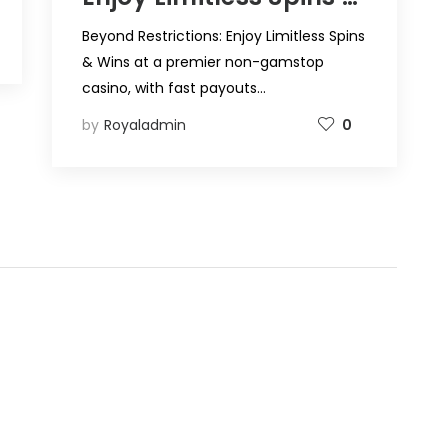
Wins at a premier
Beyond Restrictions: Enjoy Limitless Spins
non-gamstop casino,
& Wins at a premier non-gamstop
with fast payouts –
casino, with fast payouts…
копія
by
Royaladmin
0