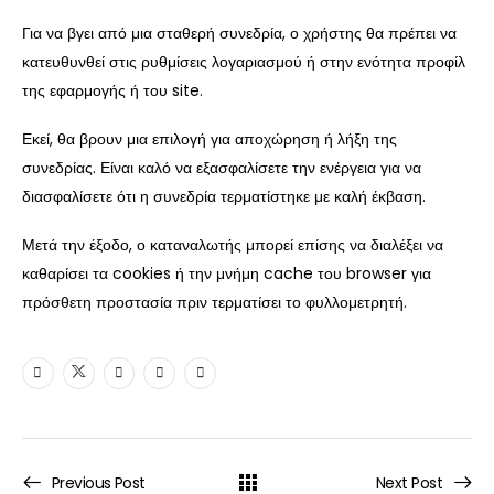
Για να βγει από μια σταθερή συνεδρία, ο χρήστης θα πρέπει να
κατευθυνθεί στις ρυθμίσεις λογαριασμού ή στην ενότητα προφίλ
της εφαρμογής ή του site.
Εκεί, θα βρουν μια επιλογή για αποχώρηση ή λήξη της
συνεδρίας. Είναι καλό να εξασφαλίσετε την ενέργεια για να
διασφαλίσετε ότι η συνεδρία τερματίστηκε με καλή έκβαση.
Μετά την έξοδο, ο καταναλωτής μπορεί επίσης να διαλέξει να
καθαρίσει τα cookies ή την μνήμη cache του browser για
πρόσθετη προστασία πριν τερματίσει το φυλλομετρητή.
Previous Post
Next Post