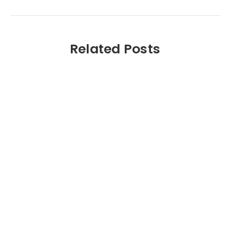
Related Posts