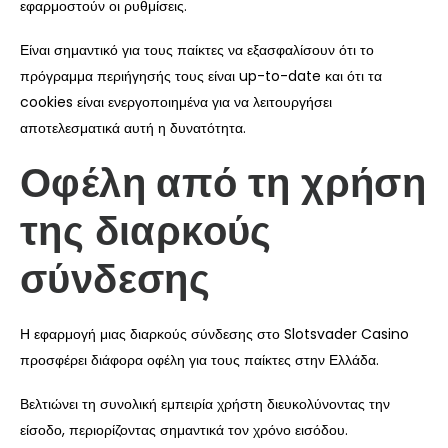
εφαρμοστούν οι ρυθμίσεις.
Είναι σημαντικό για τους παίκτες να εξασφαλίσουν ότι το
πρόγραμμα περιήγησής τους είναι up-to-date και ότι τα
cookies είναι ενεργοποιημένα για να λειτουργήσει
αποτελεσματικά αυτή η δυνατότητα.
Οφέλη από τη χρήση
της διαρκούς
σύνδεσης
Η εφαρμογή μιας διαρκούς σύνδεσης στο Slotsvader Casino
προσφέρει διάφορα οφέλη για τους παίκτες στην Ελλάδα.
Βελτιώνει τη συνολική εμπειρία χρήστη διευκολύνοντας την
είσοδο, περιορίζοντας σημαντικά τον χρόνο εισόδου.