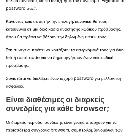
σελίδα σύνδεσης και να αναζητήσει τον σύνδεσμο “Ξεχάσατε το
password σας;”.
Κάνοντας κλικ σε αυτήν την επιλογή, κανονικά θα τους
κατευθύνει σε μια διαδικασία ανάκτησης κωδικού πρόσβασης,
όπου θα πρέπει να βάλουν την δηλωμένη email τους.
Στη συνέχεια, πρέπει να κοιτάξουν τα εισερχόμενά τους για έναν
link ή reset code για να δημιουργήσουν έναν νέο κωδικό
πρόσβασης.
Συνιστάται να διαλέξετε έναν ισχυρό password για μελλοντική
ασφάλεια.
Είναι διαθέσιμες οι διαρκείς
συνεδρίες για κάθε browser;
Οι διαρκείς περίοδοι σύνδεσης είναι γενικά υπάρχουν για τα
περισσότερα σύγχρονα browsers, συμπεριλαμβανομένων των