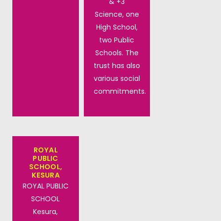
& +3
Science, one
High School,
two Public
Schools. The
trust has also
various social
commitments.
ROYAL
PUBLIC
SCHOOL,
KESURA
ROYAL PUBLIC
SCHOOL
Kesura,