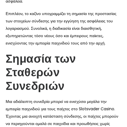
ασφάλεια.
Επιπλέον, το καζίνο υπογραμμίζει τη σημασία της προστασίας
των στοιχείων σύνδεσης για την εγγύηση της ασφάλειας του
λογαριασμού. Συνολικά, η διαδικασία είναι διαισθητική,
εξυπηρετώντας τόσο νέους όσο και έμπειρους παίκτες,
ενισχύοντας την εμπειρία παιχνιδιού τους από την αρχή.
Σημασία των
Σταθερών
Συνεδριών
Μια αδιάλειπτη συνεδρία μπορεί να ενισχύσει μεγάλα την
εμπειρία παιχνιδιού για τους παίχτες στο Slotsvader Casino.
Έχοντας μια ανοιχτή κατάσταση σύνδεσης, οι παίχτες μπορούν
να περιηγούνται ομαλά σε παιχνίδια και προωθήσεις χωρίς