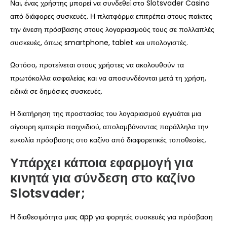
Ναι, ένας χρήστης μπορεί να συνδεθεί στο Slotsvader Casino
από διάφορες συσκευές. Η πλατφόρμα επιτρέπει στους παίκτες
την άνεση πρόσβασης στους λογαριασμούς τους σε πολλαπλές
συσκευές, όπως smartphone, tablet και υπολογιστές.
Ωστόσο, προτείνεται στους χρήστες να ακολουθούν τα
πρωτόκολλα ασφαλείας και να αποσυνδέονται μετά τη χρήση,
ειδικά σε δημόσιες συσκευές.
Η διατήρηση της προστασίας του λογαριασμού εγγυάται μια
σίγουρη εμπειρία παιχνιδιού, απολαμβάνοντας παράλληλα την
ευκολία πρόσβασης στο καζίνο από διαφορετικές τοποθεσίες.
Υπάρχει κάποια εφαρμογή για
κινητά για σύνδεση στο καζίνο
Slotsvader;
Η διαθεσιμότητα μιας app για φορητές συσκευές για πρόσβαση