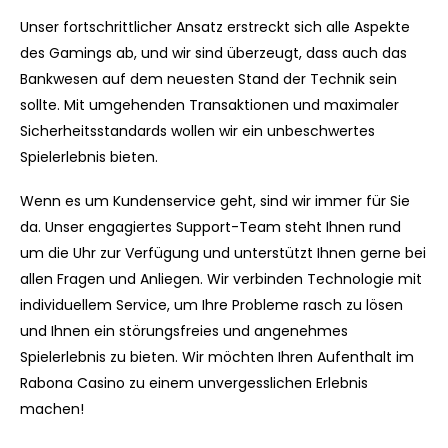
Unser fortschrittlicher Ansatz erstreckt sich alle Aspekte
des Gamings ab, und wir sind überzeugt, dass auch das
Bankwesen auf dem neuesten Stand der Technik sein
sollte. Mit umgehenden Transaktionen und maximaler
Sicherheitsstandards wollen wir ein unbeschwertes
Spielerlebnis bieten.
Wenn es um Kundenservice geht, sind wir immer für Sie
da. Unser engagiertes Support-Team steht Ihnen rund
um die Uhr zur Verfügung und unterstützt Ihnen gerne bei
allen Fragen und Anliegen. Wir verbinden Technologie mit
individuellem Service, um Ihre Probleme rasch zu lösen
und Ihnen ein störungsfreies und angenehmes
Spielerlebnis zu bieten. Wir möchten Ihren Aufenthalt im
Rabona Casino zu einem unvergesslichen Erlebnis
machen!