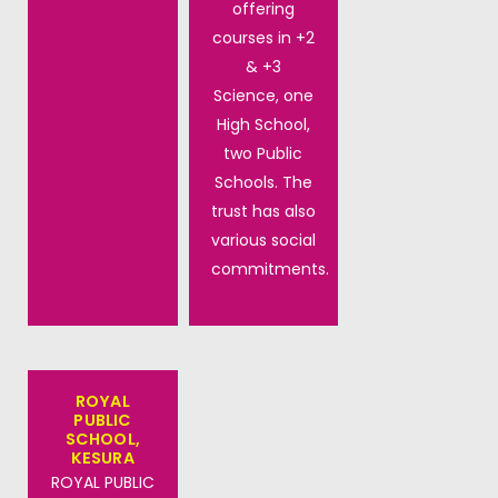
offering
courses in +2
& +3
Science, one
High School,
two Public
Schools. The
trust has also
various social
commitments.
ROYAL
PUBLIC
SCHOOL,
KESURA
ROYAL PUBLIC