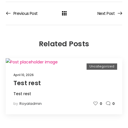
Previous Post
Next Post
Related Posts
Uncategorized
April 10, 2026
Test rest
Test rest
by
Royaladmin
0
0