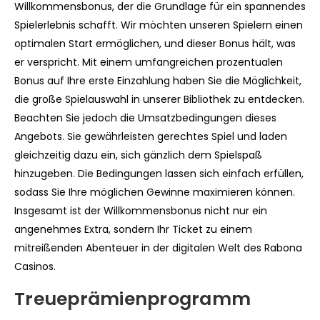
Willkommensbonus, der die Grundlage für ein spannendes
Spielerlebnis schafft. Wir möchten unseren Spielern einen
optimalen Start ermöglichen, und dieser Bonus hält, was
er verspricht. Mit einem umfangreichen prozentualen
Bonus auf Ihre erste Einzahlung haben Sie die Möglichkeit,
die große Spielauswahl in unserer Bibliothek zu entdecken.
Beachten Sie jedoch die Umsatzbedingungen dieses
Angebots. Sie gewährleisten gerechtes Spiel und laden
gleichzeitig dazu ein, sich gänzlich dem Spielspaß
hinzugeben. Die Bedingungen lassen sich einfach erfüllen,
sodass Sie Ihre möglichen Gewinne maximieren können.
Insgesamt ist der Willkommensbonus nicht nur ein
angenehmes Extra, sondern Ihr Ticket zu einem
mitreißenden Abenteuer in der digitalen Welt des Rabona
Casinos.
Treueprämienprogramm