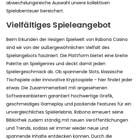
abwechslungsreiche Auswahl unsere kollektiven
Spielabenteuer bereichert.
Vielfältiges Spieleangebot
Beim Erkunden der riesigen Spielwelt von Rabona Casino
sind wir von der außergewöhnlichen Vielfalt des
Spielangebots fasziniert. Die Plattform bietet eine breite
Palette an Spielgenres und deckt damit jeden
Spielergeschmack ab. Ob spannende Slots, klassische
Tischspiele oder innovative Kryptospiele – hier findet jeder
etwas. Die Zusammenarbeit mit angesehenen
Softwareanbietern garantiert hochwertige Grafik,
geschmeidiges Gameplay und packende Features für ein
unvergleichliches Spielerlebnis. Rabona erneuert seine
Bibliothek zudem ständig mit neuen Veröffentlichungen
und Trends, sodass wir immer wieder neue und
spannende Inhalte entdecken können. Durch die