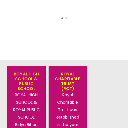
ROYAL HIGH
ROYAL
SCHOOL &
CHARITABLE
PUBLIC
TRUST
SCHOOL
(RCT)
ROYAL HIGH
Royal
SCHOOL &
Charitable
ROYAL PUBLIC
Trust was
SCHOOL
established
Bidya Bihar,
in the year