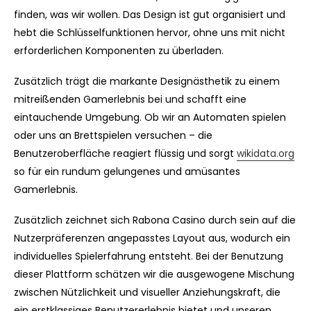
finden, was wir wollen. Das Design ist gut organisiert und
hebt die Schlüsselfunktionen hervor, ohne uns mit nicht
erforderlichen Komponenten zu überladen.
Zusätzlich trägt die markante Designästhetik zu einem
mitreißenden Gamerlebnis bei und schafft eine
eintauchende Umgebung. Ob wir an Automaten spielen
oder uns an Brettspielen versuchen – die
Benutzeroberfläche reagiert flüssig und sorgt
wikidata.org
so für ein rundum gelungenes und amüsantes
Gamerlebnis.
Zusätzlich zeichnet sich Rabona Casino durch sein auf die
Nutzerpräferenzen angepasstes Layout aus, wodurch ein
individuelles Spielerfahrung entsteht. Bei der Benutzung
dieser Plattform schätzen wir die ausgewogene Mischung
zwischen Nützlichkeit und visueller Anziehungskraft, die
ein erstklassiges Benutzererlebnis bietet und unseren