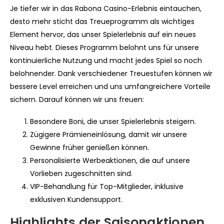
Je tiefer wir in das Rabona Casino-Erlebnis eintauchen,
desto mehr sticht das Treueprogramm als wichtiges
Element hervor, das unser Spielerlebnis auf ein neues
Niveau hebt. Dieses Programm belohnt uns für unsere
kontinuierliche Nutzung und macht jedes Spiel so noch
belohnender. Dank verschiedener Treuestufen können wir
bessere Level erreichen und uns umfangreichere Vorteile
sichern. Darauf können wir uns freuen:
Besondere Boni, die unser Spielerlebnis steigern.
Zügigere Prämieneinlösung, damit wir unsere
Gewinne früher genießen können.
Personalisierte Werbeaktionen, die auf unsere
Vorlieben zugeschnitten sind.
VIP-Behandlung für Top-Mitglieder, inklusive
exklusiven Kundensupport.
Highlights der Saisonaktionen