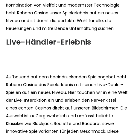
Kombination von Vielfalt und modernster Technologie
hebt Rabona Casino unser Spielerlebnis auf ein neues
Niveau und ist damit die perfekte Wahl für alle, die
Neuerungen und mitreißende Unterhaltung suchen.
Live-Händler-Erlebnis
Aufbauend auf dem beeindruckenden Spielangebot hebt
Rabona Casino das Spielerlebnis mit seinen Live-Dealer-
Spielen auf ein neues Niveau. Hier tauchen wir in eine Welt
der Live-Interaktion ein und erleben den Nervenkitzel
eines echten Casinos direkt auf unseren Bildschirmen. Die
Auswahl ist außergewöhnlich und umfasst beliebte
Klassiker wie Blackjack, Roulette und Baccarat sowie
innovative Spielvarianten für jeden Geschmack. Diese